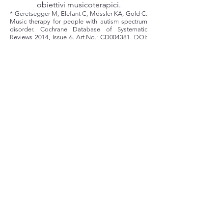
obiettivi musicoterapici.
* Geretsegger M, Elefant C, Mössler KA, Gold C.
Music therapy for people with autism spectrum
disorder. Cochrane Database of Systematic
Reviews 2014, Issue 6. Art.No.: CD004381. DOI:
10.1002/14651858. CD004381. pub3. Music
therapy for people with autism spectrum disorder
(Review). Copyright © 2016 The Cochrane
Collaboration Published by John Wiley & Sons,
Ltd.
LA
MUSICOTERAPIA
IN ETÀ EVOLUTIVA