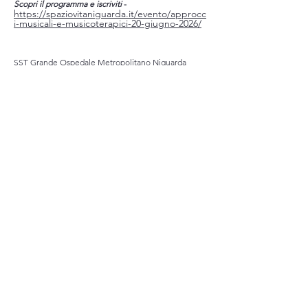
Scopri il programma e iscriviti
-
https://spaziovitaniguarda.it/evento/approcc
i-musicali-e-musicoterapici-20-giugno-2026/
SST Grande Ospedale Metropolitano Niguarda
Municipio 9 - Comune di Milano AIM
Musicoterapia @fondazione.bluebutterfly
CAMMINA  CON  NOI 
Nome
*
Email
*
Iscriviti
Voglio iscrivermi alla mailing list