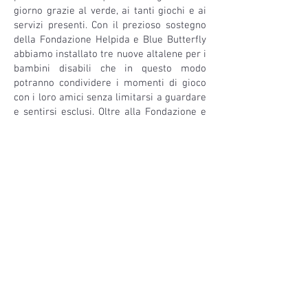
giorno grazie al verde, ai tanti giochi e ai
servizi presenti. Con il prezioso sostegno
della Fondazione Helpida e Blue Butterfly
abbiamo installato tre nuove altalene per i
bambini disabili che in questo modo
potranno condividere i momenti di gioco
con i loro amici senza limitarsi a guardare
e sentirsi esclusi. Oltre alla Fondazione e
alla grande sensibilità di chi la sostiene
devo ringraziare la mamma di Alice che si
è fatta portavoce di questa necessità
stimolandoci a dare una risposta concreta.
I 15 parchi, giardini urbani e aree lungo il
fiume sono stati creati con l’obiettivo di
favorire l’interazione tra i cittadini e la
natura, promuovendo la socialità e
l’accessibilità. Oggi Castenaso si distingue
per la generosità dei suoi spazi verdi, con
una superficie complessiva di verde
pubblico di circa 1 chilometro quadrato".