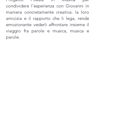
condividere l’esperienza con Giovanni in
maniera concretamente creativa: la loro
amicizia e il rapporto che li lega, rende
emozionante vederli affrontare insieme il
viaggio fra parole e musica, musica e
parole.
CAMMINA  CON  NOI 
Nome
*
Email
*
Iscriviti
Voglio iscrivermi alla mailing list