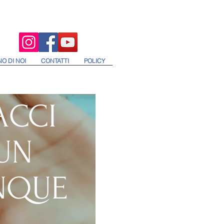
O DI NOI
CONTATTI
POLICY
ACCI
UN
NQUE