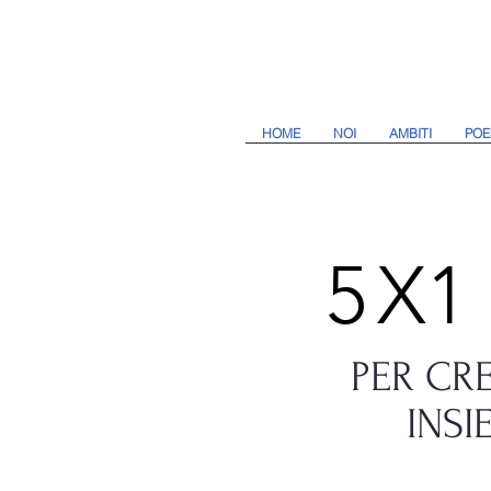
HOME
NOI
AMBITI
POE
5
X1
PER CR
INSI