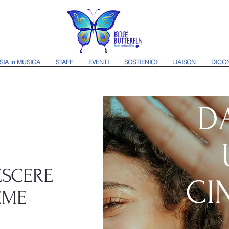
SIA in MUSICA
STAFF
EVENTI
SOSTIENICI
LIAISON
DICON
D
ESCERE
CI
EME