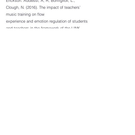
Erickson. Addessi, A, R, Bonfiglioli, L.,
Clough, N. (2016). The impact of teachers’
music training on flow
experience and emotion regulation of students
and teachers in the framework of the LINK
project, in: AA.VV., SIMCAM2012. 12°
Sympósio Internacional de Cognição e Artes
Musicais, Curitiba, ABEM, «Anais », 2016, 1,
pp. 112 - 120 (atti di: 12° Sympósio
Internacional de Cognição e Artes Musicais,
Porto Alegre, 24-27 Maggio 2016).
Bonfiglioli, L. (2015). La componente MIROR-
Impro nel setting musicoterapico: un percorso
di musicoterapia di gruppo con bambini. In
A.R. Addessi (a cura di), La creatività
musicale e motoria dei bambini in ambienti
rifessivi. Bologna: Bononia University Press,
pp. 139-152.